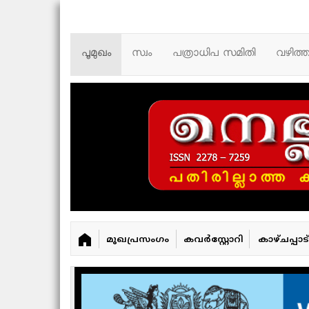
പൂമുഖം
സ്വം
പത്രാധിപ സമിതി
വഴിത്
മുഖപ്രസംഗം
കവർ‌സ്റ്റോറി
കാഴ്ചപ്പാട്