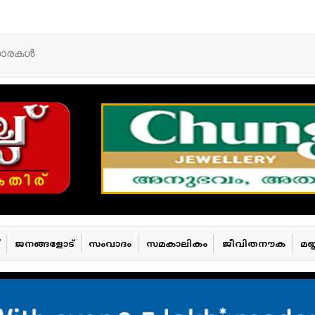
താരകള്‍
ജനങ്ങളോട്
സംവാദം
സമകാലികം
ജീവിതനൗക
മണ