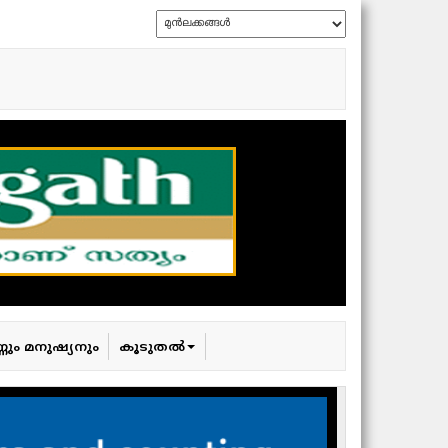
്ണും മനുഷ്യനും
കൂടുതൽ